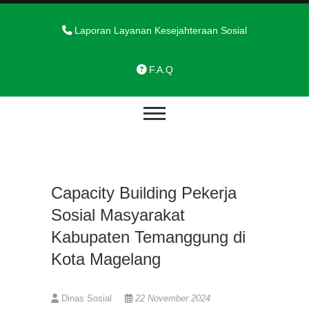
Skip
to
Laporan Layanan Kesejahteraan Sosial
content
F.A.Q
Capacity Building Pekerja
Sosial Masyarakat
Kabupaten Temanggung di
Kota Magelang
Dinas Sosial
22 November 2024