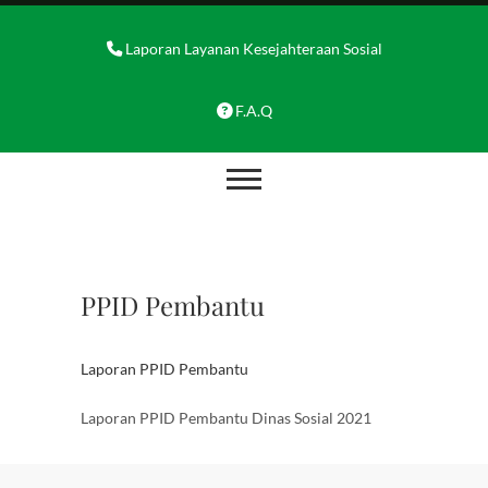
Skip
to
Laporan Layanan Kesejahteraan Sosial
content
F.A.Q
PPID Pembantu
Laporan PPID Pembantu
Laporan PPID Pembantu Dinas Sosial 2021