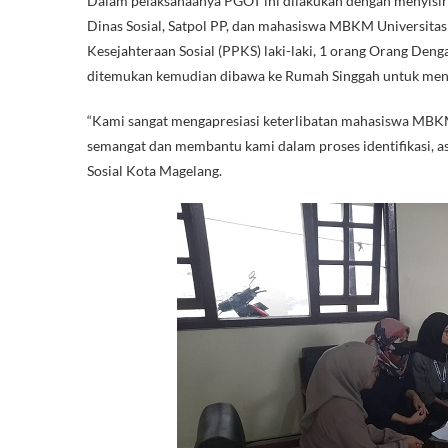
Dalam pelaksanaanya PGOT ini dilakukan dengan menyisiri w
Dinas Sosial, Satpol PP, dan mahasiswa MBKM Universitas
Kesejahteraan Sosial (PPKS) laki-laki, 1 orang Orang Den
ditemukan kemudian dibawa ke Rumah Singgah untuk mend
“Kami sangat mengapresiasi keterlibatan mahasiswa MBKM
semangat dan membantu kami dalam proses identifikasi, 
Sosial Kota Magelang.