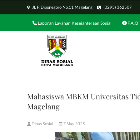
Skip
Jl. P. Diponegoro No.11 Magelang
(0293) 362507
to
content
Laporan Layanan Kesejahteraan Sosial
F.A.Q
Dinas Sosial Kota
WEBSITE RESMI DINAS SOSIAL KOT
Mahasiswa MBKM Universitas Tida
Magelang
Dinas Sosial
7 May 2025