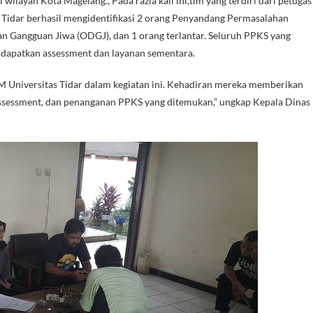
ilayah Kota Magelang., Pada razia kali ini,tim yang terdiri dari petugas
 Tidar berhasil mengidentifikasi 2 orang Penyandang Permasalahan
gan Gangguan Jiwa (ODGJ), dan 1 orang terlantar. Seluruh PPKS yang
apatkan assessment dan layanan sementara.
 Universitas Tidar dalam kegiatan ini. Kehadiran mereka memberikan
assessment, dan penanganan PPKS yang ditemukan,” ungkap Kepala Dinas